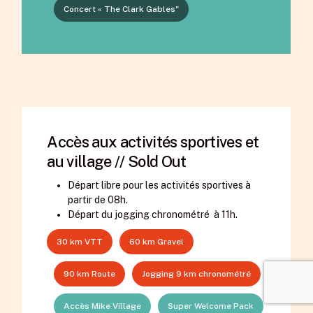
Concert « The Clark Gables"
Accès aux activités sportives et
au village // Sold Out
Départ libre pour les activités sportives à
partir de 08h.
Départ du jogging chronométré à 11h.
30 km VTT
60 km Gravel
90 km Route
Jogging 9 km chronométré
Accès Mike Village
Super Welcome Pack